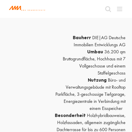
Zum
Inhalt
springen
Bauherr
DIE|AG Deutsche
Immobilien Entwicklungs AG
Umbau
36.200 qm
Bruttogrundfläche, Hochhaus mit 7
Vollgeschosse und einem
Staffelgeschoss
Nutzung
Büro- und
Verwaltungsgebäude mit Rooftop
Parkfläche, 3-geschossige Tiefgarage,
Energiezentrale in Verbindung mit
einem Eisspeicher
Besonderheit
Holzhybridbauweise,
Holzfassaden, allgemein zugängliche
Dachterrasse für bis zu 600 Personen