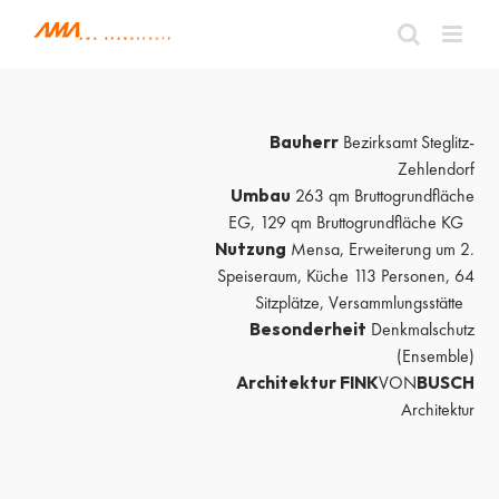
Zum
Inhalt
springen
Bauherr
Bezirksamt Steglitz-
Zehlendorf
Umbau
263 qm Bruttogrundfläche
EG, 129 qm Bruttogrundfläche KG
Nutzung
Mensa, Erweiterung um 2.
Speiseraum, Küche 113 Personen, 64
Sitzplätze, Versammlungsstätte
Besonderheit
Denkmalschutz
(Ensemble)
Architektur FINK
VON
BUSCH
Architektur