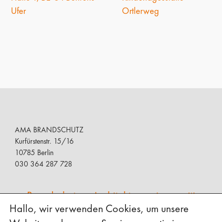
Ufer
Ortlerweg
AMA BRANDSCHUTZ
Kurfürstenstr. 15/16
10785 Berlin
030 364 287 728
Brandschutz + Architektur = eine positive
Hallo, wir verwenden Cookies, um unsere
Ergänzung