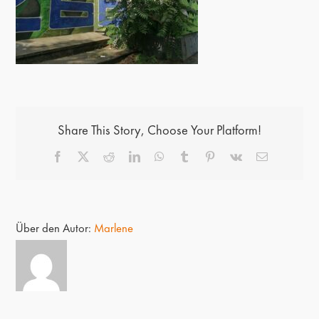
Share This Story, Choose Your Platform!
Facebook
X
Reddit
LinkedIn
WhatsApp
Tumblr
Pinterest
Vk
E-
Mail
Über den Autor:
Marlene