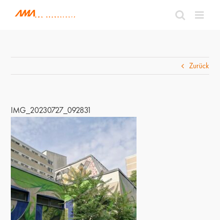
Zum
Inhalt
springen
Zurück
IMG_20230727_092831