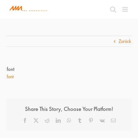
Zum
Inhalt
springen
Zurück
font
font
Share This Story, Choose Your Platform!
Facebook
X
Reddit
LinkedIn
WhatsApp
Tumblr
Pinterest
Vk
E-
Mail