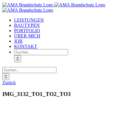
Zum
Inhalt
springen
LEISTUNGEN
BAUTYPEN
PORTFOLIO
ÜBER MICH
JOB
KONTAKT
Suche
nach:
Suche
nach:
Zurück
IMG_3132_TO1_TO2_TO3