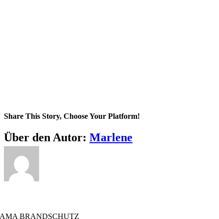
Share This Story, Choose Your Platform!
Facebook
X
Reddit
LinkedIn
WhatsApp
Tumblr
Pinterest
Vk
E-
Über den Autor:
Marlene
Mail
AMA BRANDSCHUTZ