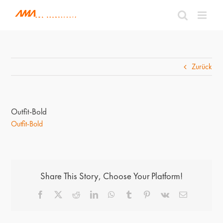
Zum
Inhalt
springen
Zurück
Outfit-Bold
Outfit-Bold
Share This Story, Choose Your Platform!
Facebook
X
Reddit
LinkedIn
WhatsApp
Tumblr
Pinterest
Vk
E-
Mail