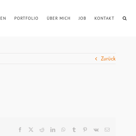
PEN
PORTFOLIO
ÜBER MICH
JOB
KONTAKT
Zurück
Facebook
X
Reddit
LinkedIn
WhatsApp
Tumblr
Pinterest
Vk
E-
Mail