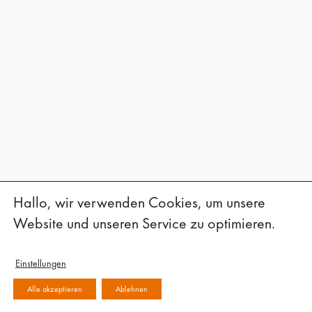
Peter Behrensbau, BE-U I Behrens-Ufer
Peter Behrensbau, BE-U I Behrens-Ufer
Büro- und Gewerbebauten
Denkmalschutz
Hochhäuser
Hallo, wir verwenden Cookies, um unsere
Website und unseren Service zu optimieren.
Einstellungen
Mensa – Grundschule
Alle akzeptieren
Ablehnen